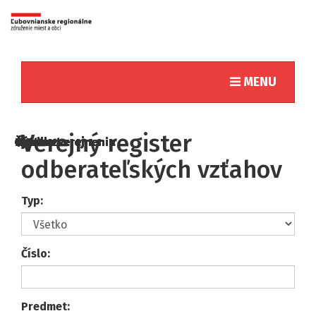
Toggle naviga
MENU
Verejný register
odberateľských vzťahov
Typ:
Číslo:
Predmet: