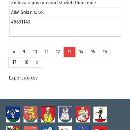
Zmluva o poskytovaní služieb tlmočenie
A&A Solar, s.r.o.
46631143
«
9
10
11
12
13
14
15
16
17
18
»
Export do csv