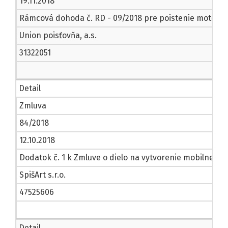
19.11.2018
Rámcová dohoda č. RD - 09/2018 pre poistenie motorový
Union poisťovňa, a.s.
31322051
Detail
Zmluva
84/2018
12.10.2018
Dodatok č. 1 k Zmluve o dielo na vytvorenie mobilnej ap
SpišArt s.r.o.
47525606
Detail