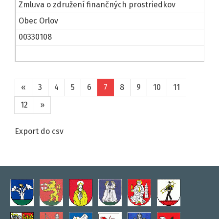
Zmluva o združení finančných prostriedkov
Obec Orlov
00330108
«
3
4
5
6
7
8
9
10
11
12
»
Export do csv