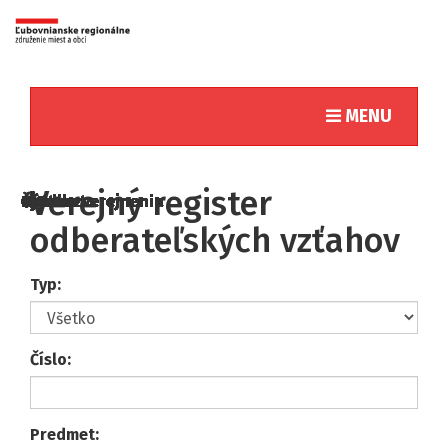
Toggle naviga
MENU
Verejný register
odberateľských vzťahov
Typ:
Číslo:
Predmet: