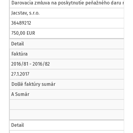
Darovacia zmluva na poskytnutie peňažného daru na pod
Jacstav, s.r.o.
36489212
750,00 EUR
Detail
Faktúra
2016/81 - 2016/82
27.1.2017
Došlé faktúry sumár
A Sumár
Detail