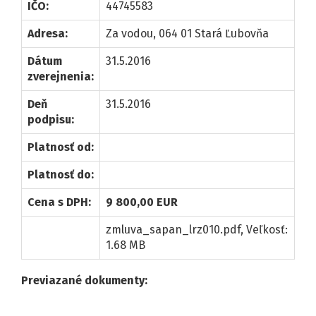
IČO:
44745583
Adresa:
Za vodou, 064 01 Stará Ľubovňa
Dátum
31.5.2016
zverejnenia:
Deň
31.5.2016
podpisu:
Platnosť od:
Platnosť do:
Cena s DPH:
9 800,00 EUR
zmluva_sapan_lrz010.pdf
, Veľkosť:
1.68 MB
Previazané dokumenty: