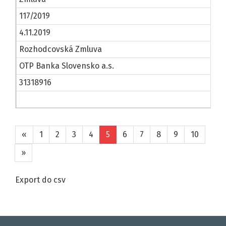
117/2019
4.11.2019
Rozhodcovská Zmluva
OTP Banka Slovensko a.s.
31318916
«
1
2
3
4
5
6
7
8
9
10
»
Export do csv