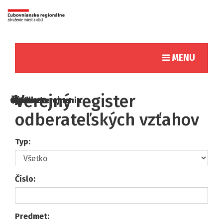
Toggle naviga
MENU
Verejný register
odberateľských vzťahov
Typ:
Číslo:
Predmet: